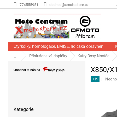
Přejít
774555951
obchod@xmotostore.cz
na
obsah
Čtyřkolky, homologace, EMISE, řidičská oprávnění
Domů
Příslušenství, doplňky
Kufry-Boxy-Nosiče
P
X850/X1
o
s
Průmě
Neoho
Tip
t
hodno
r
produk
a
je
n
0,0
Přeskočit
z
n
Kategorie
kategorie
5
í
hvězdi