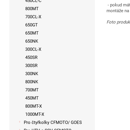
450CL-C
- pokud mát
800MT
montáže na 
700CL-X
Foto produkt
650GT
650MT
650NK
300CL-X
450SR
300SR
300NK
800NK
700MT
450MT
800MT-X
1000MT-X
Pro čtyřkolky CFMOTO/ GOES