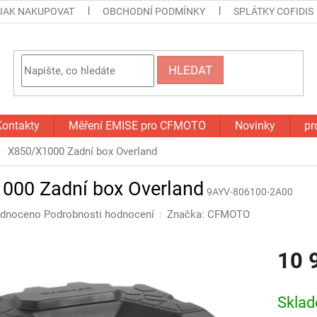
JAK NAKUPOVAT
OBCHODNÍ PODMÍNKY
SPLÁTKY COFIDIS
HLEDAT
Kontakty
Měření EMISE pro CFMOTO
Novinky
pr
X850/X1000 Zadní box Overland
000 Zadní box Overland
9AYV-806100-2A00
rné
dnoceno
Podrobnosti hodnocení
Značka:
CFMOTO
cení
tu
10 
Měrná
cena:
Skla
ček.