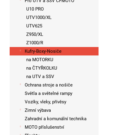
Pro UTV a SSV CFMOTO
U10 PRO
UTV1000/XL
UTV625
Z950/XL
Z1000/R
Kufry-Boxy-Nosiče
na MOTORKU
na ČTYŘKOLKU
na UTV a SSV
Ochrana stroje a nošiče
Světla a světelné rampy
Vozíky, vleky, přívěsy
Zimní výbava
Zahradní a komunální technika
MOTO příslušenství