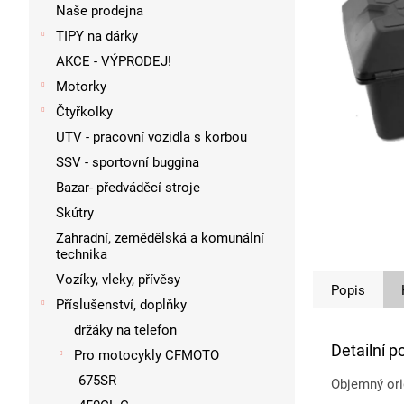
p
Naše prodejna
a
TIPY na dárky
n
AKCE - VÝPRODEJ!
e
l
Motorky
Čtyřkolky
UTV - pracovní vozidla s korbou
SSV - sportovní buggina
Bazar- předváděcí stroje
Skútry
Zahradní, zemědělská a komunální
technika
Vozíky, vleky, přívěsy
Popis
Příslušenství, doplňky
držáky na telefon
Detailní p
Pro motocykly CFMOTO
675SR
Objemný ori