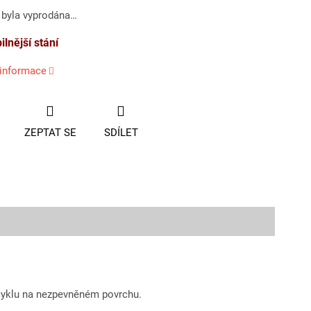
 byla vyprodána…
ilnější stání
 informace
ZEPTAT SE
SDÍLET
ocyklu na nezpevněném povrchu.