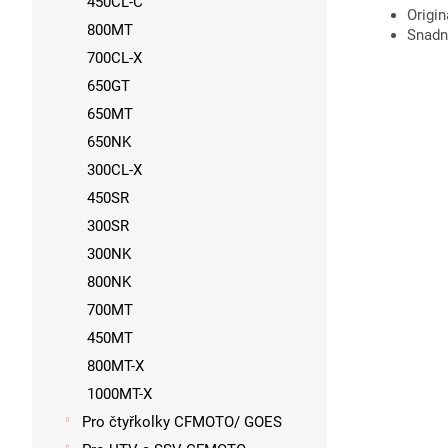
450CL-C
Origi
800MT
Snadn
700CL-X
650GT
650MT
650NK
300CL-X
450SR
300SR
300NK
800NK
700MT
450MT
800MT-X
1000MT-X
Pro čtyřkolky CFMOTO/ GOES