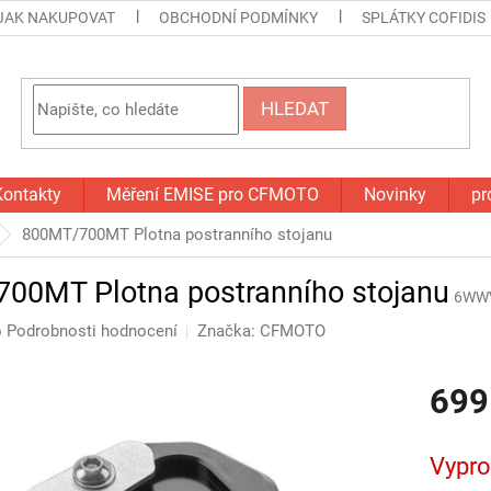
JAK NAKUPOVAT
OBCHODNÍ PODMÍNKY
SPLÁTKY COFIDIS
HLEDAT
Kontakty
Měření EMISE pro CFMOTO
Novinky
pr
800MT/700MT Plotna postranního stojanu
00MT Plotna postranního stojanu
6WWV
o
Podrobnosti hodnocení
Značka:
CFMOTO
699
Měrná
cena:
Vypr