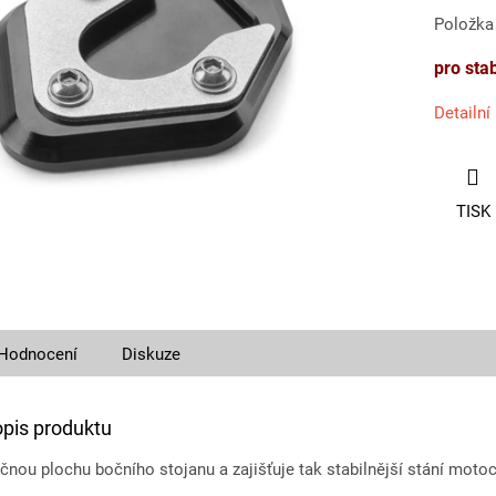
Položka
pro stab
Detailní
TISK
Hodnocení
Diskuze
opis produktu
yčnou plochu bočního stojanu a zajišťuje tak stabilnější stání mot