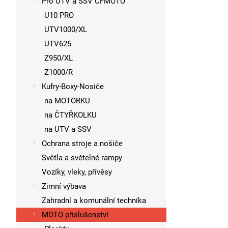
Pro UTV a SSV CFMOTO
U10 PRO
UTV1000/XL
UTV625
Z950/XL
Z1000/R
Kufry-Boxy-Nosiče
na MOTORKU
na ČTYŘKOLKU
na UTV a SSV
Ochrana stroje a nošiče
Světla a světelné rampy
Vozíky, vleky, přívěsy
Zimní výbava
Zahradní a komunální technika
MOTO příslušenství