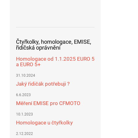
Čtyřkolky, homologace, EMISE,
řidičská oprávnění
Homologace od 1.1.2025 EURO 5
a EURO 5+
31.10.2024
Jaký řidičák potřebuji ?
6.6.2023
Měření EMISE pro CFMOTO
10.1.2023
Homologace u čtyřkolky
2.12.2022