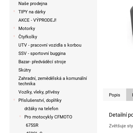
p
Naše prodejna
a
TIPY na dárky
n
AKCE - VÝPRODEJ!
e
l
Motorky
Čtyřkolky
UTV - pracovní vozidla s korbou
SSV - sportovní buggina
Bazar- předváděcí stroje
Skútry
Zahradní, zemědělská a komunální
technika
Vozíky, vleky, přívěsy
Popis
Příslušenství, doplňky
držáky na telefon
Detailní p
Pro motocykly CFMOTO
675SR
Zvětšuje st