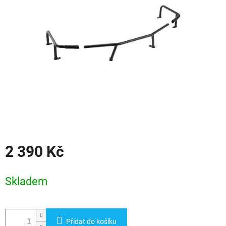
hvězdiček.
2 390 Kč
Měrná
cena:
Skladem
Přidat do košíku