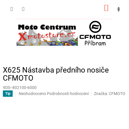
Přejít
NÁKUP
na
obsah
KOŠÍK
X625 Nástavba předního nosiče
CFMOTO
9DS--802100-6000
Průměrné
Neohodnoceno
Podrobnosti hodnocení
Značka:
CFMOTO
Tip
hodnocení
produktu
je
0,0
z
5