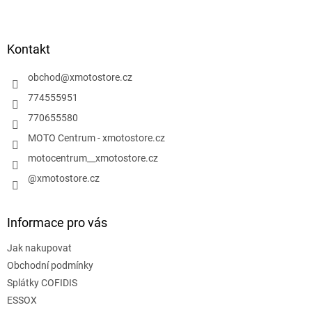
Z
á
p
a
Kontakt
t
í
obchod
@
xmotostore.cz
774555951
770655580
MOTO Centrum - xmotostore.cz
motocentrum__xmotostore.cz
@xmotostore.cz
Informace pro vás
Jak nakupovat
Obchodní podmínky
Splátky COFIDIS
ESSOX