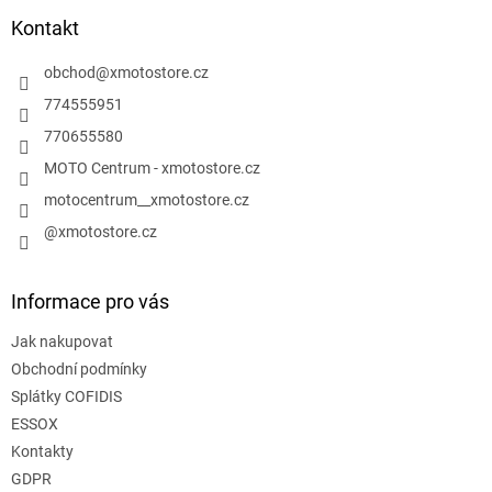
p
a
Kontakt
t
í
obchod
@
xmotostore.cz
774555951
770655580
MOTO Centrum - xmotostore.cz
motocentrum__xmotostore.cz
@xmotostore.cz
Informace pro vás
Jak nakupovat
Obchodní podmínky
Splátky COFIDIS
ESSOX
Kontakty
GDPR