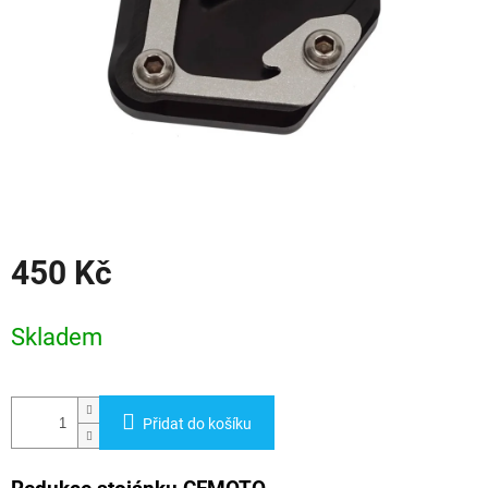
450 Kč
Měrná
cena:
Skladem
Přidat do košíku