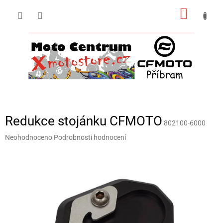
Přejít
NÁKUP
na
obsah
KOŠÍK
Redukce stojánku CFMOTO
802100-6000
Průměrné
Neohodnoceno
Podrobnosti hodnocení
hodnocení
produktu
je
0,0
z
5
hvězdiček.