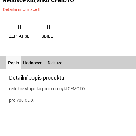
Redukce stojánku CFMOTO
Detailní informace
ZEPTAT SE
SDÍLET
Popis
Hodnocení
Diskuze
Detailní popis produktu
redukce stojánku pro motocykl CFMOTO
pro 700 CL-X
Z
á