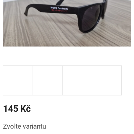
145 Kč
Měrná
cena:
Zvolte variantu