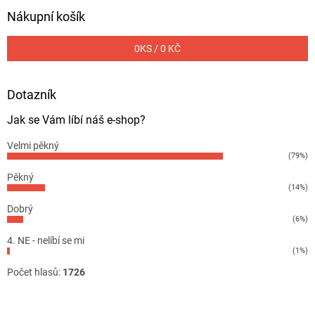
Nákupní košík
0
KS /
0 KČ
Dotazník
Jak se Vám líbí náš e-shop?
Velmi pěkný
(79%)
Pěkný
(14%)
Dobrý
(6%)
4. NE - nelíbí se mi
(1%)
Počet hlasů:
1726