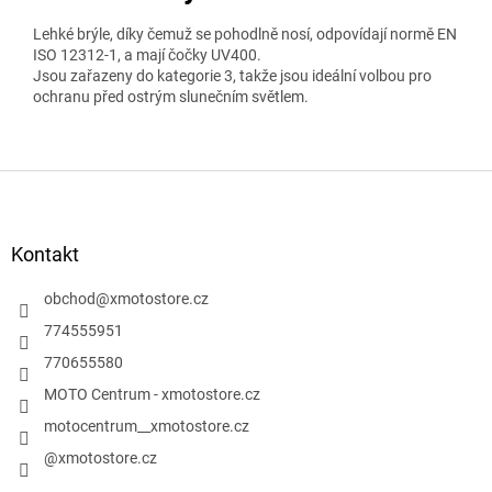
Lehké brýle, díky čemuž se pohodlně nosí, odpovídají normě EN
ISO 12312-1, a mají čočky UV400.
Jsou zařazeny do kategorie 3, takže jsou ideální volbou pro
ochranu před ostrým slunečním světlem.
Z
á
p
a
Kontakt
t
í
obchod
@
xmotostore.cz
774555951
770655580
MOTO Centrum - xmotostore.cz
motocentrum__xmotostore.cz
@xmotostore.cz