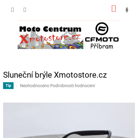
Přejít
NÁKUP
na
obsah
KOŠÍK
Sluneční brýle Xmotostore.cz
Průměrné
Neohodnoceno
Podrobnosti hodnocení
Tip
hodnocení
produktu
je
0,0
z
5
hvězdiček.