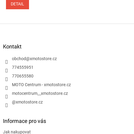
DETAIL
Z
á
p
a
Kontakt
t
í
obchod
@
xmotostore.cz
774555951
770655580
MOTO Centrum - xmotostore.cz
motocentrum__xmotostore.cz
@xmotostore.cz
Informace pro vás
Jak nakupovat