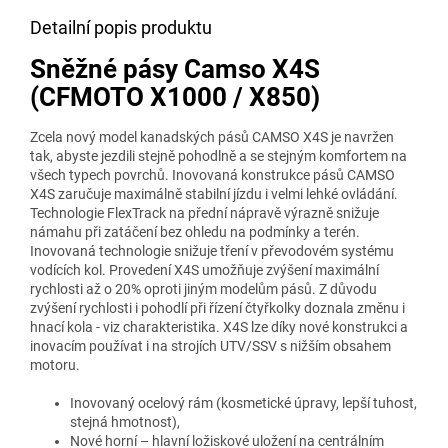
Detailní popis produktu
Sněžné pásy Camso X4S
(CFMOTO X1000 / X850)
Zcela nový model kanadských pásů CAMSO X4S je navržen
tak, abyste jezdili stejně pohodlně a se stejným komfortem na
všech typech povrchů. Inovovaná konstrukce pásů CAMSO
X4S zaručuje maximálně stabilní jízdu i velmi lehké ovládání.
Technologie FlexTrack na přední nápravě výrazně snižuje
námahu při zatáčení bez ohledu na podmínky a terén.
Inovovaná technologie snižuje tření v převodovém systému
vodících kol. Provedení X4S umožňuje zvýšení maximální
rychlosti až o 20% oproti jiným modelům pásů. Z důvodu
zvýšení rychlosti i pohodlí při řízení čtyřkolky doznala změnu i
hnací kola - viz charakteristika. X4S lze díky nové konstrukci a
inovacím používat i na strojích UTV/SSV s nižším obsahem
motoru.
Inovovaný ocelový rám (kosmetické úpravy, lepší tuhost,
stejná hmotnost),
Nové horní – hlavní ložiskové uložení na centrálním