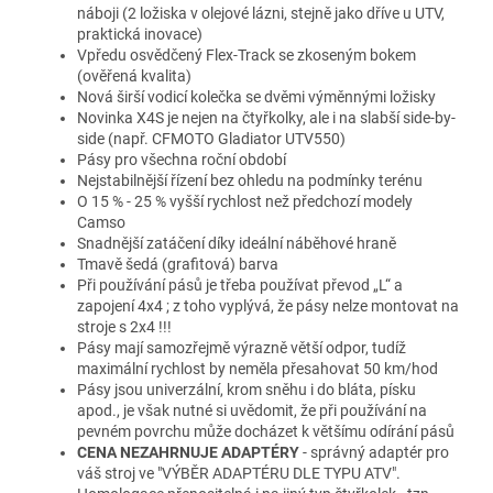
náboji (2 ložiska v olejové lázni, stejně jako dříve u UTV,
praktická inovace)
Vpředu osvědčený Flex-Track se zkoseným bokem
(ověřená kvalita)
Nová širší vodicí kolečka se dvěmi výměnnými ložisky
Novinka X4S je nejen na čtyřkolky, ale i na slabší side-by-
side (např. CFMOTO Gladiator UTV550)
Pásy pro všechna roční období
Nejstabilnější řízení bez ohledu na podmínky terénu
O 15 % - 25 % vyšší rychlost než předchozí modely
Camso
Snadnější zatáčení díky ideální náběhové hraně
Tmavě šedá (grafitová) barva
Při používání pásů je třeba používat převod „L“ a
zapojení 4x4 ; z toho vyplývá, že pásy nelze montovat na
stroje s 2x4 !!!
Pásy mají samozřejmě výrazně větší odpor, tudíž
maximální rychlost by neměla přesahovat 50 km/hod
Pásy jsou univerzální, krom sněhu i do bláta, písku
apod., je však nutné si uvědomit, že při používání na
pevném povrchu může docházet k většímu odírání pásů
CENA NEZAHRNUJE ADAPTÉRY
- správný adaptér pro
váš stroj ve "VÝBĚR ADAPTÉRU DLE TYPU ATV".