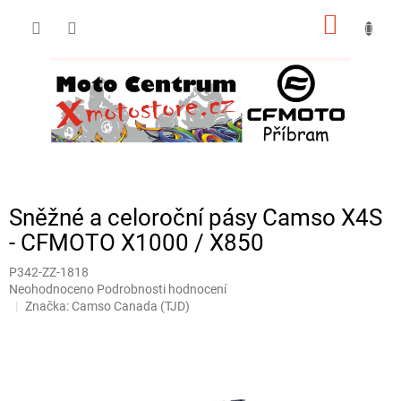
Přejít
NÁKUP
na
obsah
KOŠÍK
Sněžné a celoroční pásy Camso X4S
- CFMOTO X1000 / X850
P342-ZZ-1818
Průměrné
Neohodnoceno
Podrobnosti hodnocení
hodnocení
Značka:
Camso Canada (TJD)
produktu
je
0,0
z
5