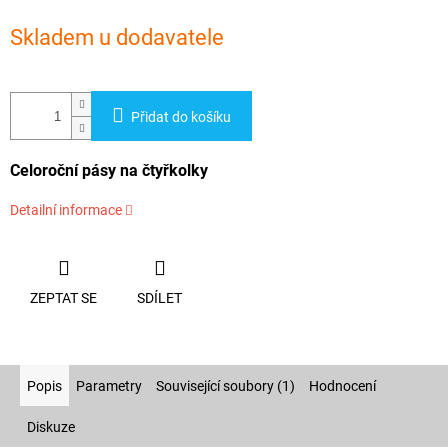
Měrná
cena:
Skladem u dodavatele
Přidat do košíku
Celoroční pásy na čtyřkolky
Detailní informace
ZEPTAT SE
SDÍLET
Popis
Parametry
Související soubory (1)
Hodnocení
Diskuze