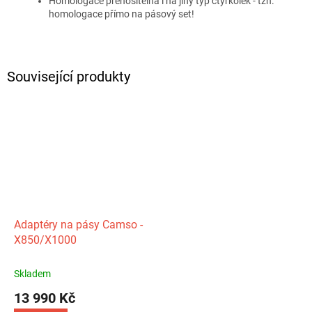
Homologace přenositelná i na jiný typ čtyřkolek - tzn.
homologace přímo na pásový set!
Související produkty
Adaptéry na pásy Camso -
X850/X1000
Skladem
13 990 Kč