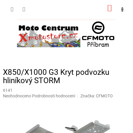
Přejít
NÁKUP
na
obsah
KOŠÍK
X850/X1000 G3 Kryt podvozku
hliníkový STORM
6141
Průměrné
Neohodnoceno
Podrobnosti hodnocení
Značka:
CFMOTO
hodnocení
produktu
je
0,0
z
5