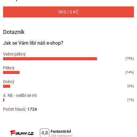
0
KS /
0 KČ
Dotazník
Jak se Vám líbí náš e-shop?
Velmi pěkný
(79%)
Pěkný
(14%)
Dobrý
(6%)
4. NE - nelíbí se mi
(1%)
Počet hlasů:
1726