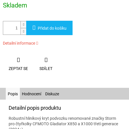
cena:
Skladem
Přidat do košíku
Detailní informace
ZEPTAT SE
SDÍLET
Popis
Hodnocení
Diskuze
Detailní popis produktu
Robustní hliníkový kryt podvozku renomované značky Storm
pro čtyřkolky CFMOTO Gladiator X850 a X1000 třetí generace