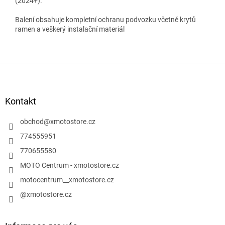
(2024+).
Balení obsahuje kompletní ochranu podvozku včetně krytů
ramen a veškerý instalační materiál
Z
á
p
a
Kontakt
t
í
obchod
@
xmotostore.cz
774555951
770655580
MOTO Centrum - xmotostore.cz
motocentrum__xmotostore.cz
@xmotostore.cz